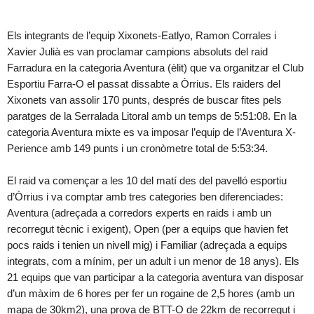
Els integrants de l’equip Xixonets-Eatlyo, Ramon Corrales i
Xavier Julià es van proclamar campions absoluts del raid
Farradura en la categoria Aventura (èlit) que va organitzar el Club
Esportiu Farra-O el passat dissabte a Òrrius. Els raiders del
Xixonets van assolir 170 punts, després de buscar fites pels
paratges de la Serralada Litoral amb un temps de 5:51:08. En la
categoria Aventura mixte es va imposar l’equip de l’Aventura X-
Perience amb 149 punts i un cronòmetre total de 5:53:34.
El raid va començar a les 10 del matí des del pavelló esportiu
d’Òrrius i va comptar amb tres categories ben diferenciades:
Aventura (adreçada a corredors experts en raids i amb un
recorregut tècnic i exigent), Open (per a equips que havien fet
pocs raids i tenien un nivell mig) i Familiar (adreçada a equips
integrats, com a mínim, per un adult i un menor de 18 anys). Els
21 equips que van participar a la categoria aventura van disposar
d’un màxim de 6 hores per fer un rogaine de 2,5 hores (amb un
mapa de 30km2), una prova de BTT-O de 22km de recorregut i