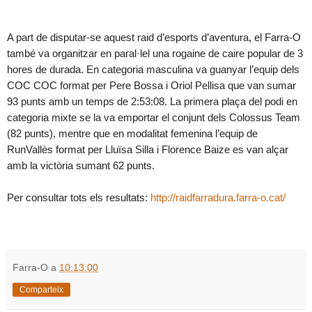
A part de disputar-se aquest raid d’esports d’aventura, el Farra-O
també va organitzar en paral·lel una rogaine de caire popular de 3
hores de durada. En categoria masculina va guanyar l’equip dels
COC COC format per Pere Bossa i Oriol Pellisa que van sumar
93 punts amb un temps de 2:53:08. La primera plaça del podi en
categoria mixte se la va emportar el conjunt dels Colossus Team
(82 punts), mentre que en modalitat femenina l’equip de
RunVallès format per Lluïsa Silla i Florence Baize es van alçar
amb la victòria sumant 62 punts.
Per consultar tots els resultats:
http://raidfarradura.farra-o.cat/
Farra-O
a
10:13:00
Comparteix